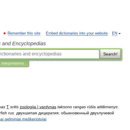
Remember this site
Embed dictionaries into your website
EN
s and Encyclopedias
Search!
Interpretations
sas
T
sritis
zoologija
|
vardynas
taksono
rangas
rūšis
atitikmenys
:
fish
rus
.
двухшипая
дицератия
;
обыкновенный
двухлучевой
iai
gelminiai
meškeriotojai