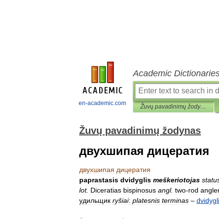
Academic Dictionarie
en-academic.com
Žuvų pavadinimų žodynas
Žuvų pavadinimų žodynas
двухшипая дицератия
двухшипая
дицератия
paprastasis
dvidyglis
meškeriotojas
statu
lot
.
Diceratias
bispinosus
angl
.
two
-
rod
angler
удильщик
ryšiai
:
platesnis
terminas
–
dvidygl