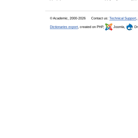
© Academic, 2000-2026
Contact us:
Technical Support
,
Dictionaries export
, created on PHP,
Joomla,
Dr