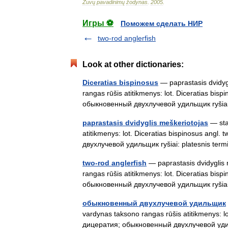
Žuvų
pavadinimų
žodynas
.
2005
.
Игры ⚽
Поможем сделать НИР
two-rod anglerfish
Look at other dictionaries:
Diceratias bispinosus
— paprastasis dvidygl
rangas rūšis atitikmenys: lot. Diceratias bis
обыкновенный двухлучевой удильщик ryšia
paprastasis dvidyglis meškeriotojas
— stat
atitikmenys: lot. Diceratias bispinosus ang
двухлучевой удильщик ryšiai: platesnis ter
two-rod anglerfish
— paprastasis dvidyglis m
rangas rūšis atitikmenys: lot. Diceratias bis
обыкновенный двухлучевой удильщик ryšia
обыкновенный двухлучевой удильщик
vardynas taksono rangas rūšis atitikmenys: lo
дицератия; обыкновенный двухлучевой уди