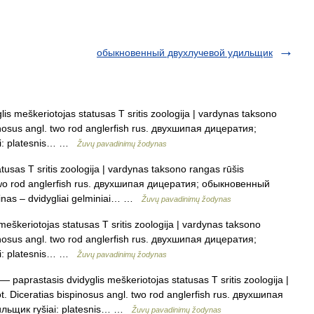
обыкновенный двухлучевой удильщик
is meškeriotojas statusas T sritis zoologija | vardynas taksono
pinosus angl. two rod anglerfish rus. двухшипая дицератия;
i: platesnis… …
Žuvų pavadinimų žodynas
usas T sritis zoologija | vardynas taksono rangas rūšis
l. two rod anglerfish rus. двухшипая дицератия; обыкновенный
minas – dvidygliai gelminiai… …
Žuvų pavadinimų žodynas
eškeriotojas statusas T sritis zoologija | vardynas taksono
pinosus angl. two rod anglerfish rus. двухшипая дицератия;
i: platesnis… …
Žuvų pavadinimų žodynas
— paprastasis dvidyglis meškeriotojas statusas T sritis zoologija |
t. Diceratias bispinosus angl. two rod anglerfish rus. двухшипая
льщик ryšiai: platesnis… …
Žuvų pavadinimų žodynas