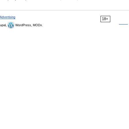
Advertising
18+
upal,
WordPress, MODx.